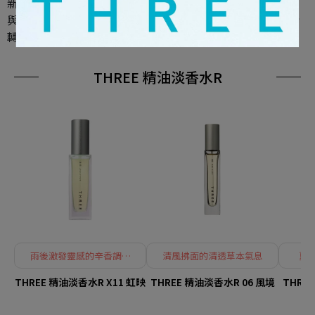
新、甜美、潔淨而帶綠意的香氣，令人聯想到阿蘇廣闊天空
與壯麗大地，令人不禁深呼吸，陪伴日常各種情境中的心情
轉換。
THREE 精油淡香水R
雨後激發靈感的辛香調香
清風拂面的清透草本氣息
夏
氣
THREE 精油淡香水R X11 虹映
THREE 精油淡香水R 06 風境
THRE