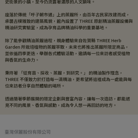
史街景的小鎮，至今仍流露著濃厚的人文韻味。
座落於傳統「呼子朝市通」上的蒸餾所，由百年古民家改建而成，
承襲古樸雅致的建築風貌，館內設置了 THREE 原創精油蒸餾設備與
精油研究實驗室，成為孕育品牌精油科學的重要基地。
除了能參觀精油蒸餾過程，親身體驗來自佐賀縣 THREE Herb 
Garden 所栽培植物的蒸餾萃取，未來也將推出蒸餾所限定商品，
並依循四季更迭，舉辦各式體驗活動，邀請每一位來訪者感受植物
與香氣的生命力。
秉持著 「從育苗、採收、蒸餾，到研究。」 的精油製作理念，
THREE 不僅致力於打造每一滴精油，更希望將這裡成為一處能與每
位來訪者分享自然體驗的場所。
透過隨著季節展開的限定企劃與豐富內容，讓每一次造訪，都能遇
見不同的風景、香氣與感動，成為令人想一再回訪的地方。
臺灣保麗股份有限公司