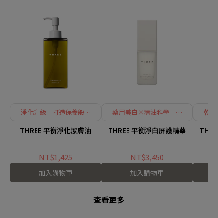
淨化升級 打造保養般的
藥用美白×精油科學 前
乾性
卸妝時刻
導型美白精華誕生
THREE 平衡淨化潔膚油
THREE 平衡淨白屏護精華
THR
NT$1,425
NT$3,450
加入購物車
加入購物車
查看更多