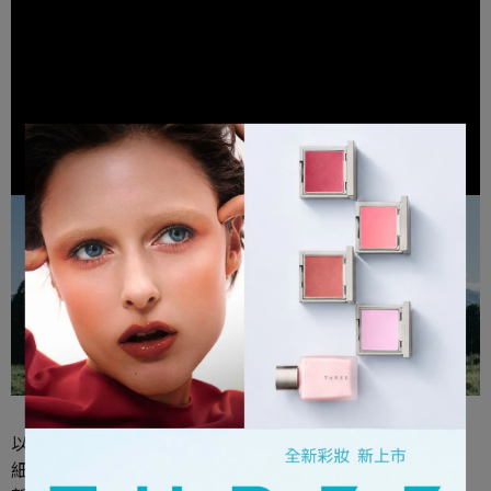
熊本縣南阿蘇 THREE香草園
以不
使用農藥
的栽培方式，從幼苗開始悉心培育，並以人工
細緻採收。被稱為
「水之源」
的南阿蘇清澈水域，散發清