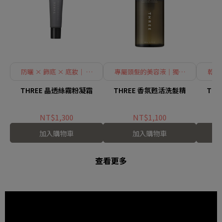
防曬 × 飾底 × 底妝｜ 三
專屬頭髮的美容液｜獨家
乾性
用合一
配方抑制異味
THREE 晶透絲霧粉凝霜
THREE 香氛甦活洗髮精
TH
NT$1,300
NT$1,100
加入購物車
加入購物車
查看更多