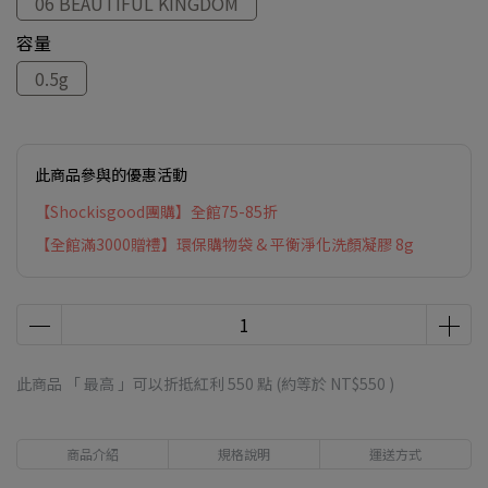
06 BEAUTIFUL KINGDOM
容量
0.5g
此商品參與的優惠活動
【Shockisgood團購】全館75-85折
【全館滿3000贈禮】環保購物袋 & 平衡淨化洗顏凝膠 8g
此商品 「 最高 」可以折抵紅利
550
點 (約等於
NT$550
)
商品介紹
規格說明
運送方式