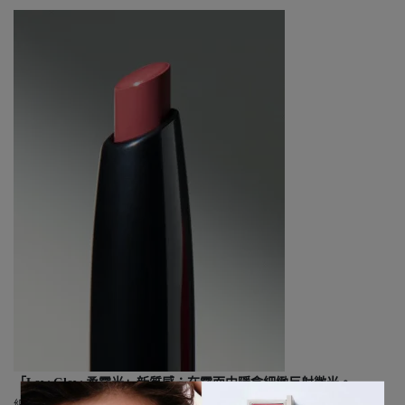
「Low Glow 柔霧光」新質感：在霧面中隱含細緻反射微光。