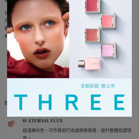
細緻修飾唇形線條，打造具有生命感的立體唇妝。
以纖細筆型設計精準描繪，一支實現唇「線筆 × 唇膏 × 打底」的輕
巧便攜唇彩誕生。
觸感滑順貼合雙唇，不厚重不卡紋。霧面質地吸收光，同時保有細
緻微光，營造立體唇形。
一支即可完成輪廓俐落、完成度高的唇妝；由中心暈染也能更隨
性自然
亦可作為唇線筆使用，自由設計唇形，描繪理想輪廓
作為唇妝打底可修飾不均，提升持色度與顯色表現
顏色/質地說明
01 ETERNAL FLUX
超淺裸米色，可作唇部打底或修飾唇周，提升整體妝感明
度。