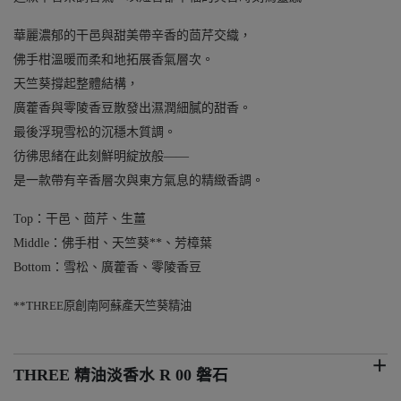
華麗濃郁的干邑與甜美帶辛香的茴芹交織，
佛手柑溫暖而柔和地拓展香氣層次。
天竺葵撐起整體結構，
廣藿香與零陵香豆散發出濕潤細膩的甜香。
最後浮現雪松的沉穩木質調。
彷彿思緒在此刻鮮明綻放般——
是一款帶有辛香層次與東方氣息的精緻香調。
Top：干邑、茴芹、生薑
Middle：佛手柑、天竺葵**、芳樟葉
Bottom：雪松、廣藿香、零陵香豆
**THREE原創南阿蘇產天竺葵精油
THREE 精油淡香水 R 00 磐石