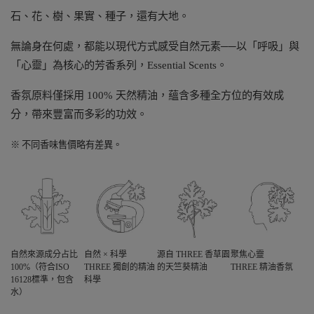
石、花、樹、果實、種子，還有大地。
無論身在何處，都能以現代方式感受自然元素──以「呼吸」與
「心靈」為核心的芳香系列，Essential Scents。
香氛原料僅採用 100% 天然精油，蘊含多種全方位的有效成
分，帶來豐富而多彩的功效。
※ 不同香味售價略有差異。
自然來源成分占比
自然 × 科學
源自 THREE 香草園
聚焦心靈
100%（符合ISO
THREE 獨創的精油
的天竺葵精油
THREE 精油香氛
16128標準，包含
科學
水）