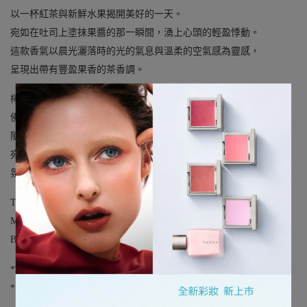
以一杯紅茶與新鮮水果揭開美好的一天。
宛如在吐司上塗抹果醬的那一瞬間，湧上心頭的輕盈悸動。
這款香氣以晨光灑落時的光的氣息與溫柔的空氣感為靈感，
呈現出帶有豐盈果香的茶香調。
檸檬草的清香包覆著溫暖香甜的印蒿（Davana），
佛手柑與天竺葵增添層次豐富的醇厚感，
隨後淡淡的廣藿香煙燻味引出令人懷念的金木犀尾韻。
宛如茶葉在蒸氣中輕盈飄散，這是一款溫柔、充滿活力的果香調香
氛。
Top：印蒿、黑醋栗、檸檬草*
Middle：佛手柑、苦橙葉、天竺葵**
Bottom：梔子花、廣藿香、樺木
*THREE原創南阿蘇產檸檬草精油
**THREE原創南阿蘇產天竺葵精油