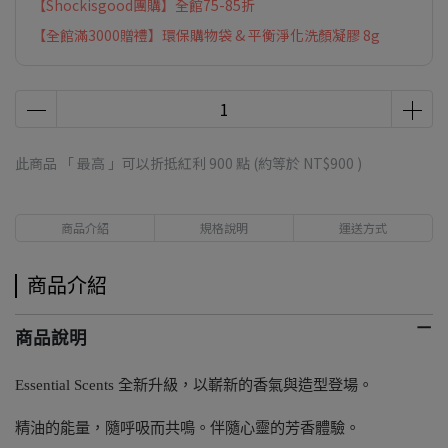
【Shockisgood團購】全館75-85折
【全館滿3000贈禮】環保購物袋 & 平衡淨化洗顏凝膠 8g
此商品 「 最高 」可以折抵紅利
900
點 (約等於
NT$900
)
商品介紹
規格說明
運送方式
商品介紹
商品說明
Essential Scents 全新升級，以嶄新的香氣與造型登場。
精油的能量，隨呼吸而共鳴。伴隨心靈的芳香體驗。