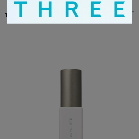
THREE 精油淡香水R X09 午芽【限定】