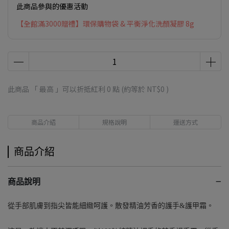
此商品參與的優惠活動
【全館滿3000贈禮】環保購物袋 & 平衡淨化洗顏凝膠 8g
此商品 「 最高 」可以折抵紅利
0
點 (約等於
NT$0
)
商品介紹
規格說明
運送方式
商品介紹
−
商品說明
從手部肌膚到指尖皆能細緻呵護。散發精油芳香的護手&護甲霜。