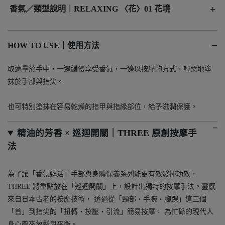
+
香氣／類型說明｜RELAXING 〈花〉01 花境
−
HOW TO USE｜使用方法
取適量於手中，一邊緩慢享受香氣，一邊以按摩的方式，輕柔地塗
抹於手部與指尖。
也可特別塗抹在容易乾燥的指甲與指緣部位，給予滋潤保護。
精油的芳香 × 巡迴開關｜THREE 原創按摩手
法
為了讓「香氛甦活」手部與身體保養系列能更有效發揮功效，
THREE 將重點放在「巡迴開關」上，設計出獨特的按摩手法。靈感
來自日本古老的按摩技術， 透過從「頸部・手腕・腳踝」這三個
「首」到指尖的「扭轉・按壓・引流」簡易按摩， 為忙碌的現代人
身心帶來放鬆與平衡。