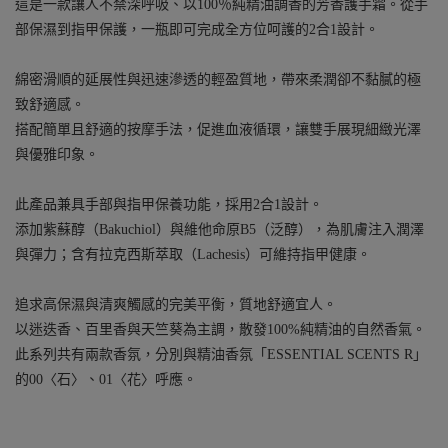
這是一款讓人不禁深呼吸、以100％純精油調香的芳香護手霜。從手
部保濕到指甲保護，一瓶即可完成全方位呵護的2合1設計。
綿密滑順的延展性與迅速滲透的輕盈質地，帶來柔潤卻不黏膩的極
致舒適感。
搭配簡單且舒適的按摩手法，促進血液循環，讓雙手展現細緻光澤
與優雅印象。
此產品兼具手部與指甲保養功能，採用2合1設計。
添加紫蘇醇（Bakuchiol）與維他命原B5（泛醇），為肌膚注入潤澤
與彈力；含有拉克西斯萃取（Lachesis）可維持指甲健康。
追求高保濕與清爽觸感的完美平衡，質地舒適宜人。
以迷迭香、百里香與天竺葵為主調，散發100%純精油的自然香氣。
此系列共有兩款香氛，分別與精油香氛「ESSENTIAL SCENTS R」
的00〈石〉、01〈花〉呼應。