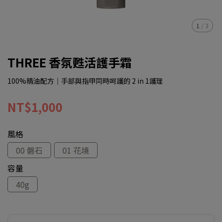
1
/
3
THREE 香氛甦活護手霜
100%精油配方｜手部與指甲同時呵護的 2 in 1護理
NT$1,000
風格
00 磐石
01 花境
容量
40g