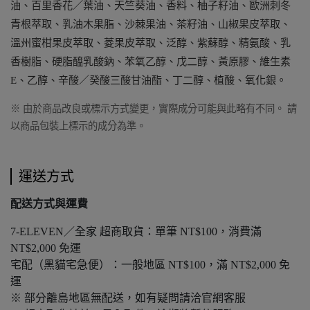
油、百里香花／葉油、天竺葵油、香料、柚子籽油、歐洲刺冬
青根萃取、乳油木果脂、沙棘果油、茶籽油、山椒果皮萃取、
溫州蜜柑果皮萃取、菱果皮萃取、泛醇、紫蘇醇、精氨酸、乳
香樹脂、硬脂醯乳酸鈉、苯氧乙醇、戊二醇、黃原膠、維生素
E、乙醇、辛酸／癸酸三酸甘油酯、丁二醇、植酸、氧化銀。
※ 由於商品改良或標示方式變更，實際成分可能與此略有不同。 請
以商品包裝上標示的成分為準。
運送方式
配送方式與運費
7-ELEVEN／全家 超商取貨：單筆 NT$100，消費滿
NT$2,000 免運
宅配（黑貓宅急便）：一般地區 NT$100，滿 NT$2,000 免
運
※ 部分離島地區無配送，如有疑問請洽官網客服