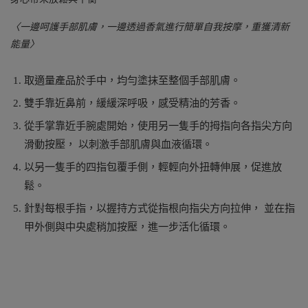
〈一邊呵護手部肌膚，一邊透過香氣進行簡單自我按摩，重獲清新
能量〉
取適量產品於手中，均勻塗抹至整個手部肌膚。
雙手靠近鼻前，緩緩深呼吸，感受精油的芳香。
從手掌靠近手腕處開始，使用另一隻手的拇指向各指尖方向
滑動按壓， 以刺激手部肌膚與血液循環。
以另一隻手的四指包覆手側，輕輕向外扭轉伸展，促進放
鬆。
針對每根手指，以握持方式從指根向指尖方向拉伸， 並在指
甲外側與中央處稍加按壓，進一步活化循環。