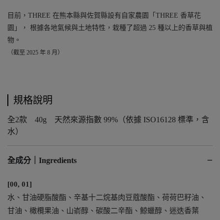
目前，THREE 在熊本縣與佐賀縣設有自家農園「THREE 香草花
園」， 根據各地氣候與土地特性，栽種了超過 25 種以上的香草與植
物。
（截至 2025 年 8 月）
規格說明
全2款 40g 天然來源指數 99%（依據 ISO16128 標準，含
水）
−
全成分｜Ingredients
[00, 01]
水、甘油硬脂酸酯、辛基十二烷基肉豆蔻酸酯、荷荷巴籽油、
甘油、橄欖果油、山嵛醇、碳酸二辛酯、鯨蠟醇、迷迭香葉