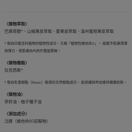
〈植物萃取〉
巴庫奇醇*、山椒果皮萃取、菱果皮萃取、溫州蜜柑果皮萃取
* 取自印度豆科植物的植物性成分，又稱「植物性維他命A」。 能賦予肌膚潤澤
與彈力，使肌膚由內而外豐盈緊緻。
〈植物樹脂〉
拉克西斯*
* 取自乳香樹脂（Mastic）樹液的天然樹脂成分， 能保護指甲並維持健康狀態。
〈植物油〉
茶籽油、柚子種子油
〈添加成分〉
泛醇（維他命B5前驅物）