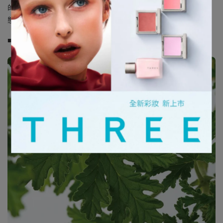
的包覆下，為肌膚注入潤澤與柔滑，帶領身心回歸自然平衡的狀
態。
■ 主要保濕・潤澤成分