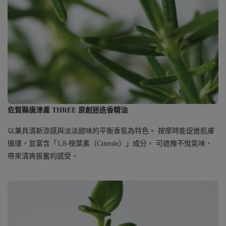
佐賀縣唐津產 THREE 原創迷迭香精油
以兼具清新涼感與淡淡甜味的平衡香氣為特色。 按摩時能促進肌膚
循環，並富含「1,8-桉葉素（Cineole）」成分， 可遮掩不悅氣味、
帶來清爽振奮的感受。